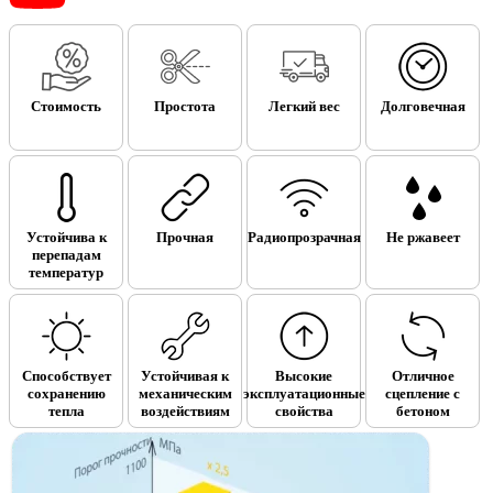
Стоимость
Простота
Легкий вес
Долговечная
Устойчива к
Прочная
Радиопрозрачная
Не ржавеет
перепадам
температур
Способствует
Устойчивая к
Высокие
Отличное
сохранению
механическим
эксплуатационные
сцепление с
тепла
воздействиям
свойства
бетоном